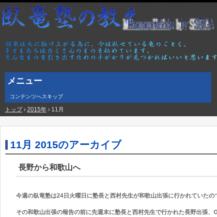
メニュー
コンテンツへスキップ
トップ
›
2015年
›
11月
11月 2015
のアーカイブ
長野から和歌山へ
今週の臥竜塾は24
日火曜日に塾長と西村先生が和歌山出張に行かれていたので
その和歌山出張の報告の前に先週末に塾長と西村先生で行かれた長野出張、G