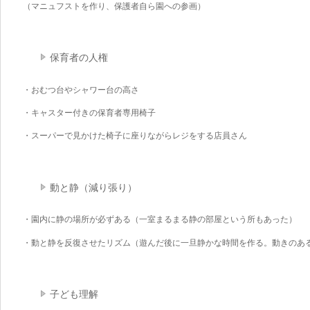
（マニュフストを作り、保護者自ら園への参画）
保育者の人権
・おむつ台やシャワー台の高さ
・キャスター付きの保育者専用椅子
・スーパーで見かけた椅子に座りながらレジをする店員さん
動と静（減り張り）
・園内に静の場所が必ずある（一室まるまる静の部屋という所もあった）
・動と静を反復させたリズム（遊んだ後に一旦静かな時間を作る。動きのあ
子ども理解