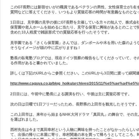
このGT
長野には新宿せいがの職員であるベテランの男性、女性保育士が1
名
質問などに答えてくださり、いつもより質疑応答の時間が有意義なものとな
1
日目は、見学園の見学の後にGT
長野を主催している方々の知人で、株式会
保育園や老人ホームを始めるに当たり、見守る保育に興味があるとのことで招
含めた10
人程度で雑談形式での質疑応答を行ったそうです。
見学園である「さくら保育園」さんでは、ダンボールや木を用いた森のよう
そうなイメージが頭の中に広がりますね！
塾長の臥竜塾ブログでは、現在ドイツ視察の報告をしてくださっていて、そ
る作用があると書かれていました。
詳しくは下記のURL
からご参照ください。このURL
から3
日間に渡って緑関
http://www.caguya.co.jp/blog_hoiku/archives/2015/11/%e5%ae%a4
2
日目には、午前中に塾長による講演を行い、午後は主に質疑応答です。
次の日は日曜で1
日フリーだったため、長野県の上田市を観光したそうです。
この上田市は、来年から始まるNHK
大河ドラマ「真田丸」の舞台で、その主
を運ばれました。
西村先生は今まで真田幸村という人物に興味を持ったことがなかったらしい
て、出張の帰りに本屋に寄り、幸村関連の本を買って帰ろうとしてところ、