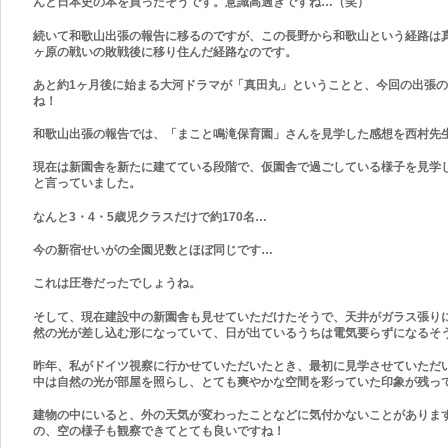
んと日本史の本を買ったそうです。意識高過ぎですね…（笑）
続いて和歌山出張の報告に移るのですが、この長野から和歌山という経路は
ヶ原の戦いの敗戦後に移り住んだ経路なのです。
あと約1
ヶ月後に始まる大河ドラマが「真田丸」ということと、今回の出張の
ね！
和歌山出張の報告では、「まこと鳴滝保育園」さんを見学した感想を西村先
現在は新園舎を新たに建てている段階で、仮園舎で過ごしている様子を見学
と言っていました。
なんと3
・4
・5
歳児クラスだけで約170
名…
今の新宿せいがの全園児数とほぼ同じです…
これは圧巻だったでしょうね。
そして、現在建設中の新園舎も見せていただけたそうで、天井がガラス張り
然の光が差し込む形になっていて、日が出ているうちは電気要らずになるそ
昨年、私がドイツ視察に行かせていただいたとき、最初に見学させていただ
中は自然の光が部屋を照らし、とても爽やかな空間を彩っていた印象が残っ
建物の中にいると、外の天気が変わったことなどに気付かないことがありま
の、空の様子も観察できてとても良いですね！