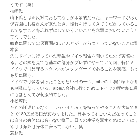
うです（笑）
柿崎氏
山下氏とは正反対でおもてなしが印象的だった。キーワードがお
保育園にお客さんが来たとき、憧れを持ってきてくださっている
もてなすことを忘れずにしていくといことを念頭においていこう
てなしでした。
給食に関しては保育園のほとんどが一からつくっていないことに
本多
先にドイツに行っていた塾生やドイツ報告を聞いてたので実際の
る。どの園を見ても基本の部分がブレずにやっていて国、特にミ
ドイツでは見守るスタンスがスタンダードであることを実感。も
を切に願う。
ドイツでは髪を切ったことが思い出の一つ。aibeの工場に様々な
も刺激になっている。aibeの会社に行くためにドイツの新幹線に
にもほとんでが刺激的でした。
小松崎氏
ただの託児じゃなく、しっかりと考えを持ってやることが大事で
とで180度見る目が変わりました。日本ってすごいんだなってこ
は自分の身体には合わない様子。日々の生活を潤すためにいくに
やはり海外は身体に合っていない。笑
若林氏