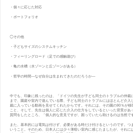
・個々に応じた対応
・ポートフォリオ
◯その他
・子どもサイズのシステムキッチン
・フィーリングロード（足での感触遊び）
・亀の水槽（水ゾーンと丘ゾーンがある）
・哲学の時間―なぜ自分は生まれてきたのだろうか―
中でも、印象に残ったのは、「ドイツの先生が子ども同士のトラブルの仲裁
まで、園庭や室内で遊んでいる際、子ども同士のトラブルにはほとんど介入
裁に入っている動画を見せてくれたからです。それには、その園の90％が移
こと、そして、先生は個人に応じた介入の仕方をしているといった背景があ
質問をしたところ、「個人的な意見ですが、困っていたら助けるのは当然で
また、基本的には電気は付けず、必要がある時だけ付けるというのです。つ
いうこと。そのため、日本人には少々薄暗い室内に感じたましたが、それに