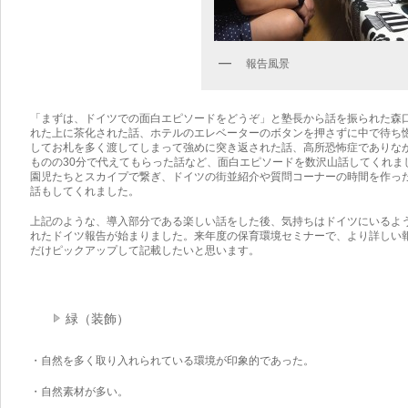
報告風景
「まずは、ドイツでの面白エピソードをどうぞ」と塾長から話を振られた森
れた上に茶化された話、ホテルのエレベーターのボタンを押さずに中で待ち
してお札を多く渡してしまって強めに突き返された話、高所恐怖症でありな
ものの30分で代えてもらった話など、面白エピソードを数沢山話してくれま
園児たちとスカイプで繋ぎ、ドイツの街並紹介や質問コーナーの時間を作っ
話もしてくれました。
上記のような、導入部分である楽しい話をした後、気持ちはドイツにいるよ
れたドイツ報告が始まりました。来年度の保育環境セミナーで、より詳しい
だけピックアップして記載したいと思います。
緑（装飾）
・自然を多く取り入れられている環境が印象的であった。
・自然素材が多い。