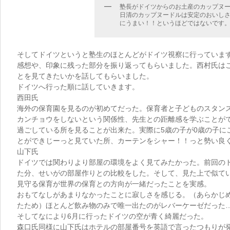
塾長がドイツからのお土産のカップヌ
日清のカップヌードルは安定のおいし
にうまい！！というほどではないです
そしてドイツというと塾生のほとんどがドイツ視察に行っていま
感想や、印象に残った部分を振り返ってもらいました。西村氏は
とを見てきたいかを話してもらいました。
ドイツへ行った順に話していきます。
西田氏
海外の保育園を見るのが初めてだった。保育者と子どものスタン
カンチョウをしないという関係性、先生との距離感を学ぶことがで
過ごしている所を見ることが出来た。実際に5歳の子が0歳の子に
とができじーっと見ていた所、カーテンをシャー！！っと勢い良
山下氏
ドイツでは関わりより部屋の環境をよく見てみたかった。前回の
た分、せいがの部屋作りとの比較をした。そして、見た上で似て
見守る保育が世界の保育との方向が一緒だったことを実感。
おもてなしがあまりなかったことに寂しさを感じる。（あらかじ
たため）ほとんど飲み物のみで唯一出たのがレバーケーゼだった
そしてなにより6月に行ったドイツの空が青く綺麗だった。
森口氏同様に山下氏はホテルの部屋番号を英語で言ったつもりが