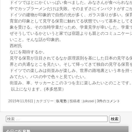
ドイツではとにかくいっぱい食べました。みなさんが食べられな
中でカップラーメンだけは失敗。そのまずさにインパクトがすご
ドイツの建物が印象的で自然の光が多く、ガラス張りが多い。保
育室の印象として見守る保育に触れてる状態でいって基本として
象を受ける。その当時学童だっため、学童見学が幸いした。学童
ぜそうしているかというと家では宿題よりも親とのコミュニケー
いこと。そんな話が印象的。
西村氏
なにを期待するか。
見守る保育が注目されてるなか原理原則を基にした日本の見守る
界との共通なとこを見たい。そして帰ってきて独自の見守る保育
ドイツでの楽しみは街並みが楽しみ、世界の路地裏という本を持
みてたい。バスの中で色々と見ていたい。
街並み、車、サッカーとこの３つを主に楽しみたいとのことです
以上になります。(本多悠里）
2015年11月6日
|
カテゴリー :
臥竜塾
|
投稿者 : jukusei
|
3件のコメント
今日の臥竜塾