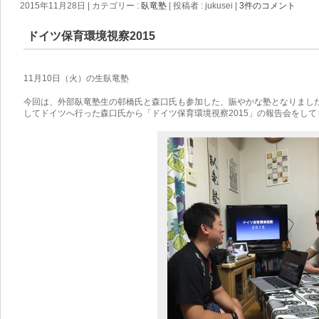
2015年11月28日
|
カテゴリー :
臥竜塾
|
投稿者 : jukusei
|
3件のコメント
ドイツ保育環境視察2015
11月10日（火）の生臥竜塾
今回は、外部臥竜塾生の邨橋氏と森口氏も参加した、賑やかな塾となりまし
してドイツへ行った森口氏から「ドイツ保育環境視察2015」の報告会をして