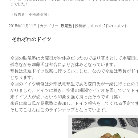
までした！
（報告者 小松崎高司）
2015年11月11日
|
カテゴリー :
臥竜塾
|
投稿者 : jukusei
|
2件のコメント
それぞれのドイツ
今回の臥竜塾は火曜日がお休みだったので振り替えとして水曜日
残念ながら加藤氏は都合によりお休みとなっています。
塾長は先週ドイツ視察に行っていました。なので今週は塾長がド
となります。
今回のドイツ研修は外部臥竜塾生である森口氏が一緒に行ったの
がりました。ドイツに着き、空港の税関でビデオを回していてド
来ドイツ人が恐いという印象を強く持ったそうです（笑）
来週に森口氏が臥竜塾に参加し、ドイツ報告をしてくれる予定で
そしてごはんはこのラインナップとなっています。