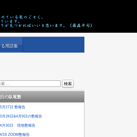
ける用語集
日の臥竜塾
5月27日 塾報告
3月26日&4月9日の塾報告
4月30日 現地塾報告
4/16 ZOOM塾報告