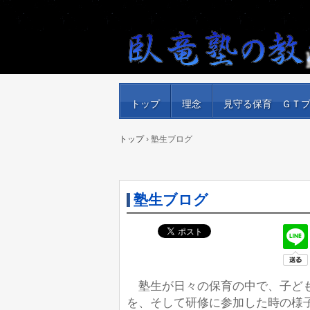
トップ
理念
見守る保育 ＧＴ
トップ
›
塾生ブログ
塾生ブログ
塾生が日々の保育の中で、子ども
を、そして研修に参加した時の様