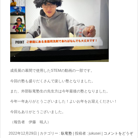
成長展の幕間で使用したSTEMの動画の一部です。
今回の塾も盛りだくさんで楽しい塾となりました。
また、外部臥竜塾生の先生方は今年最後の塾となりました。
今年一年ありがとうございました！よいお年をお迎えください！
今回もありがとうございました。
（報告者 伊藤 暁人）
2022年12月29日
|
カテゴリー :
臥竜塾
|
投稿者 : jukusei
|
コメントをどうぞ