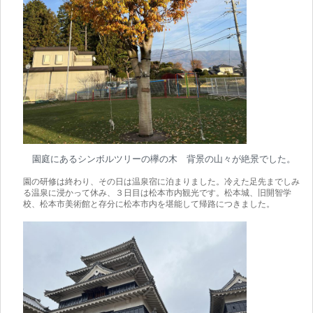
園庭にあるシンボルツリーの欅の木 背景の山々が絶景でした。
園の研修は終わり、その日は温泉宿に泊まりました。冷えた足先までしみ
る温泉に浸かって休み、３日目は松本市内観光です。松本城、旧開智学
校、松本市美術館と存分に松本市内を堪能して帰路につきました。