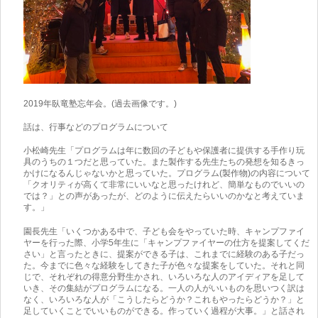
2019年臥竜塾忘年会。(過去画像です。)
話は、行事などのプログラムについて
小松崎先生「プログラムは年に数回の子どもや保護者に提供する手作り玩
具のうちの１つだと思っていた。また製作する先生たちの発想を知るきっ
かけになるんじゃないかと思っていた。プログラム(製作物)の内容について
「クオリティが高くて非常にいいなと思ったけれど、簡単なものでいいの
では？」との声があったが、どのように伝えたらいいのかなと考えていま
す。」
園長先生「いくつかある中で、子ども会をやっていた時、キャンプファイ
ヤーを行った際、小学5年生に「キャンプファイヤーの仕方を提案してくだ
さい」と言ったときに、提案ができる子は、これまでに経験のある子だっ
た。今までに色々な経験をしてきた子が色々な提案をしていた。それと同
じで、それぞれの得意分野生かされ、いろいろな人のアイディアを足して
いき、その集結がプログラムになる。一人の人がいいものを思いつく訳は
なく、いろいろな人が「こうしたらどうか？これもやったらどうか？」と
足していくことでいいものができる。作っていく過程が大事。」と話され