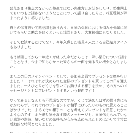
普段あまり接点のなかった塾生ではない先生方とお話をしたり、塾生同士
でもいつもは話さないようなことについて語り合ったりと、相互理解が深
まったように感じました。
自らの保育観や問題意識を語り合う、日頃の保育における悩みを先輩に聞
いてもらいご助言を頂くといった場面もあり、大変勉強にもなりました。
そして歓談するだけでなく、今年入職した職員４人による自己紹介タイム
もありました！
もう就職してから一年近くが経った今だからこそ、深い部分について話す
こととなり、今まで知らなかった皆さんの一面を知る良い機会となりまし
た。
またこの日のメインイベントとして、参加者全員でプレゼント交換を行い
ました！ それぞれが決められた金額のプレゼントを買ってこの日を迎え
ました。一人ひとりがくじを引いてお贈りする相手を決め、その方へのメ
ッセージとともにプレゼントをするという趣向です！
やってみるとなんとも不思議なのですが、くじで決めたはずの贈り先にも
かかわらず、それぞれのプレゼントが相手にぴったりのものに思えること
ばかりでした。まるでその相手のことを考えてプレゼントを用意したかの
ようなのです！また贈り物を渡す際のメッセージも、日頃伝えられていな
い感謝や期待、敬いなどの気持ちが心から込められたものばかりで非常に
感動的な時間となりました。