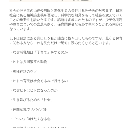
社会心理学者の山岸俊男氏と進化学者の長谷川眞理子氏の対談集で、日本
社会にある精神論主義を否定し、科学的な知見をもって社会を変えていく
ことの重要性を説いた本です。話題は多岐にわたるのですが、少子化問題
や教育についての言及も多く、保育関係者なら必ず興味をひかれる内容に
なっています。
以下は目次にある見出しを私が適当に抜き出したものですが、見守る保育
に関わる方ならこれを見ただけで絶対に読みたくなると思います。
・なぜ哺乳類は「子育て」をするのか
・ヒトは共同繁殖の動物
・母性神話のウソ
・ヒトの育児は社会ぐるみで行うもの
・なぜヒトはヒトになったのか
・生き延びるための「社会」
・仲間意識でサバイバル
・「つい」助けたくなる心