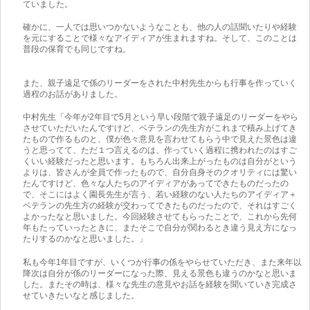
ていました。
確かに、一人では思いつかないようなことも、他の人の話聞いたりや経験
を元にすることで様々なアイディアが生まれますね。そして、このことは
普段の保育でも同じですね。
また、親子遠足で係のリーダーをされた中村先生からも行事を作っていく
過程のお話がありました。
中村先生「今年が2年目で5月という早い段階で親子遠足のリーダーをやら
させていただいたんですけど、ベテランの先生方がこれまで積み上げてき
たもので作るものと、僕が色々意見を言わせてもらう中で見えた景色は違
うと思ってて、ただ１つ言えるのは、作っていく過程に携われたのはすご
くいい経験だったと思います。もちろん出来上がったものは自分がという
よりは、皆さんが全員で作ったもので、自分自身そのクオリティには驚い
たんですけど、色々な人たちのアイディアがあってできたものだったの
で、そこにはよく園長先生が言う、若い経験のない人たちのアイディア＋
ベテランの先生方の経験が交わってできたものだったので、それはすごく
よかったなと思いました。今回経験させてもらったことで、これから先何
年もたっていったときに、またそこで自分が関わるとき違う見え方になっ
たりするのかなと思いました。」
私も今年1年目ですが、いくつか行事の係をやらせていただき、また来年以
降次は自分が係のリーダーになった際、見える景色も違うのかなと思いま
した。またその時は、様々な先生の意見やお話を経験を聞いていき完成さ
せていきたいなと感じました。