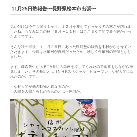
11月25日塾報告〜長野県松本市出張〜
気が付けば今年も残り１ヶ月。１２月を迎えてすっかり冬の寒さが訪れま
したね。ちなみにこの秋（９月〜１１月）はここ３０年間で最も暖かかっ
たようですよ。
そんな秋の最後、１１月２５日にあった臥龍塾の報告を中村からさせてい
ただきます。今週は水曜日が祝日だったため、珍しく金曜日の開催となり
ました。
まず、藤森先生があるT V番組の録画を流してくれたので食事をしながら拝
見しました。その番組とは【N H Kスペシャル ヒューマン なぜ人間にな
れたのか】です。
・なぜ人間が他の動物と異なるのか。
・人間を人間たらしめるものとは一体何か。