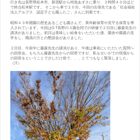
行き先は長野県松本市。新宿駅から特急あずさに乗り、２時間４０分ほど
で終点松本駅です。 そこから車で２０分。今回の出張先である「社会福祉
法人アルプス 認定子ども園ふたご」さんに到着です。
昭和４３年開園の歴史あるこども園さんで、異年齢保育や見守る保育を導
入されています。今回はG T長野の３園合同での研修で２日目に藤森先生の
講演がありました。初日は美味しい給食をいただいた後、園舎や園庭の見
学をし、職員の方との懇談会がありました。
２日目、午前中に藤森先生の講演があり、午後は事前にいただいた質問へ
の回答会。もちろん藤森先生からの回答ですが、私もせいがでの現場から
の回答をということで少しだけ前で、、、とてつもなく緊張しました。
（汗）