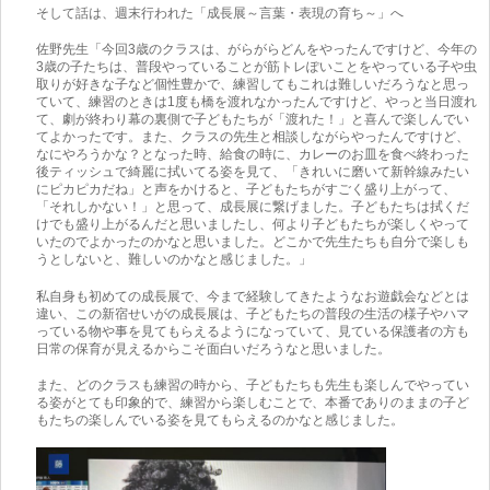
そして話は、週末行われた「成長展～言葉・表現の育ち～」へ
佐野先生「今回3歳のクラスは、がらがらどんをやったんですけど、今年の
3歳の子たちは、普段やっていることが筋トレぽいことをやっている子や虫
取りが好きな子など個性豊かで、練習してもこれは難しいだろうなと思っ
ていて、練習のときは1度も橋を渡れなかったんですけど、やっと当日渡れ
て、劇が終わり幕の裏側で子どもたちが「渡れた！」と喜んで楽しんでい
てよかったです。また、クラスの先生と相談しながらやったんですけど、
なにやろうかな？となった時、給食の時に、カレーのお皿を食べ終わった
後ティッシュで綺麗に拭いてる姿を見て、「きれいに磨いて新幹線みたい
にピカピカだね」と声をかけると、子どもたちがすごく盛り上がって、
「それしかない！」と思って、成長展に繋げました。子どもたちは拭くだ
けでも盛り上がるんだと思いましたし、何より子どもたちが楽しくやって
いたのでよかったのかなと思いました。どこかで先生たちも自分で楽しも
うとしないと、難しいのかなと感じました。」
私自身も初めての成長展で、今まで経験してきたようなお遊戯会などとは
違い、この新宿せいがの成長展は、子どもたちの普段の生活の様子やハマ
っている物や事を見てもらえるようになっていて、見ている保護者の方も
日常の保育が見えるからこそ面白いだろうなと思いました。
また、どのクラスも練習の時から、子どもたちも先生も楽しんでやってい
る姿がとても印象的で、練習から楽しむことで、本番でありのままの子ど
もたちの楽しんでいる姿を見てもらえるのかなと感じました。