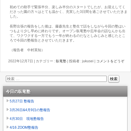
初めての助手で緊張半分、楽しみ半分のスタートでしたが、お迎えしてく
ださった園の方々はとても温かく、充実した3日間を過ごさせていただきま
した。
長野出張の報告をした後は、藤森先生と塾生で話をしながら今回の塾はい
つもより少し早めに終わりです。オープン臥竜塾や忘年会の話なんかも出
て、ワクワクする一方でもう一年が終わるのだなとしみじみと感じたとこ
ろで今回の塾報告とさせていただきます。
（報告者 中村英知）
2022年12月7日
|
カテゴリー :
臥竜塾
|
投稿者 : jukusei
|
コメントをどうぞ
今日の臥竜塾
5月27日 塾報告
3月26日&4月9日の塾報告
4月30日 現地塾報告
4/16 ZOOM塾報告