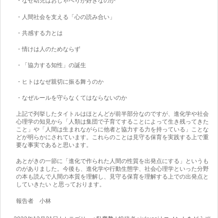
・なぜ幼児はおしゃべりが好きなのか
・人間社会を支える「心の読み合い」
・共感する力とは
・情けは人のためならず
・「協力する知性」の誕生
・ヒトはなぜ親切に振る舞うのか
・なぜルールを守らなくてはならないのか
上記で列挙したタイトルはほとんどが前半部分なのですが、進化学や社会
心理学の知見から「人類は集団で子育てすることによって生き残ってきた
こと」や「人間は生まれながらに他者と協力する力を持っている」ことな
どが明らかにされています。これらのことは見守る保育を実践する上で重
要な事実であると思います。
あとがきの一節に「進化で作られた人間の性質を出発点にする」というも
のがありました。今後も、進化学や行動生態学、社会心理学といった分野
の本も読んで人間の本質を理解し、見守る保育を理解する上での出発点と
していきたい と思っております。
報告者 小林