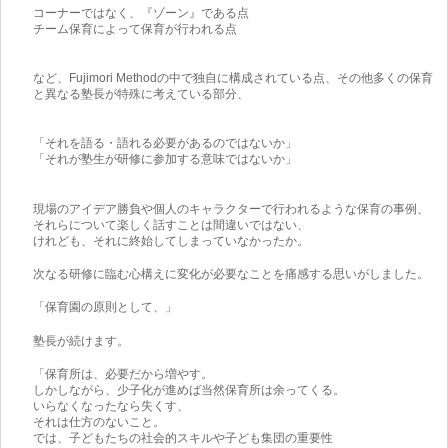
コーナーではなく、『ゾーン』である点
チーム保育によって保育が行われる点
など、Fujimori Methodの中で独自に構成されている点、その他多くの保育
と異なる塾長が特殊に考えている部分、
「それを語る・語れる必要があるのではないか」
「それが塾生が研修に参加する意味ではないか」
現場のアイデア勝負や個人のキャラクターで行われるような保育の事例、
それらについて楽しく話すことは間違いではない、
けれども、それに終始してしまっていなかったか。
次なる研修に臨む心構えに変化が必要なことを痛感する思いがしました。
「保育園の原則として、」
塾長が続けます。
「保育所は、必要だから増やす。
しかしながら、少子化が進めば当然保育所は余ってくる。
いらなくなったなら失くす、
それは仕方のないこと。
では、子どもたちの社会的スキルや子ども集団の重要性