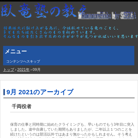
メニュー
コンテンツへスキップ
トップ
›
2021年
›
09月
9月 2021
のアーカイブ
千両役者
保育の仕事と同時期に始めたクライミングも、早いものでもう3年目に突入
しました。途中自粛していた期間もありましたが、二年以上１つのことを
続けたというのは部活以外ではあまり無かったかもしれません。そう考え