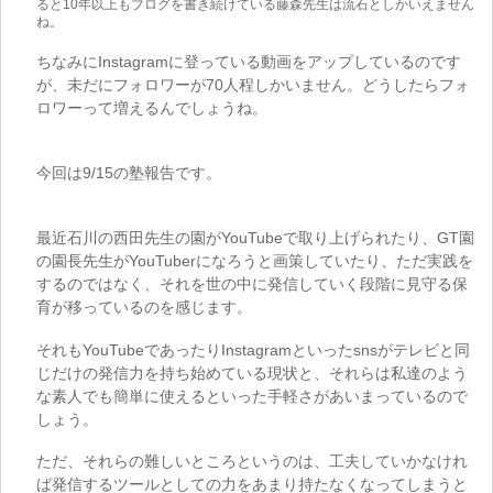
ると10年以上もブログを書き続けている藤森先生は流石としかいえません
ね。
ちなみにInstagramに登っている動画をアップしているのです
が、未だにフォロワーが70人程しかいません。どうしたらフォ
ロワーって増えるんでしょうね。
今回は9/15の塾報告です。
最近石川の西田先生の園がYouTubeで取り上げられたり、GT園
の園長先生がYouTuberになろうと画策していたり、ただ実践を
するのではなく、それを世の中に発信していく段階に見守る保
育が移っているのを感じます。
それもYouTubeであったりInstagramといったsnsがテレビと同
じだけの発信力を持ち始めている現状と、それらは私達のよう
な素人でも簡単に使えるといった手軽さがあいまっているので
しょう。
ただ、それらの難しいところというのは、工夫していかなけれ
ば発信するツールとしての力をあまり持たなくなってしまうと