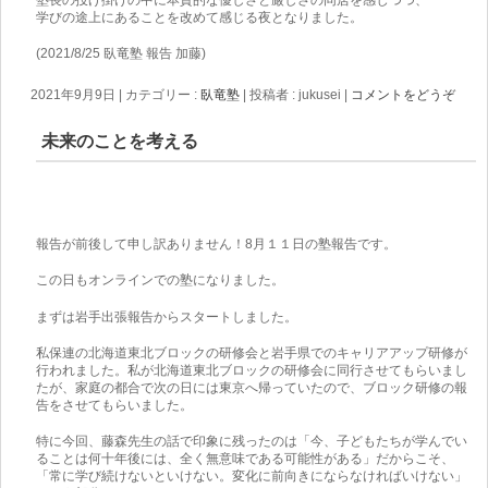
学びの途上にあることを改めて感じる夜となりました。
(2021/8/25 臥竜塾 報告 加藤)
2021年9月9日
|
カテゴリー :
臥竜塾
|
投稿者 : jukusei
|
コメントをどうぞ
未来のことを考える
報告が前後して申し訳ありません！8月１１日の塾報告です。
この日もオンラインでの塾になりました。
まずは岩手出張報告からスタートしました。
私保連の北海道東北ブロックの研修会と岩手県でのキャリアアップ研修が
行われました。私が北海道東北ブロックの研修会に同行させてもらいまし
たが、家庭の都合で次の日には東京へ帰っていたので、ブロック研修の報
告をさせてもらいました。
特に今回、藤森先生の話で印象に残ったのは「今、子どもたちが学んでい
ることは何十年後には、全く無意味である可能性がある」だからこそ、
「常に学び続けないといけない。変化に前向きにならなければいけない」