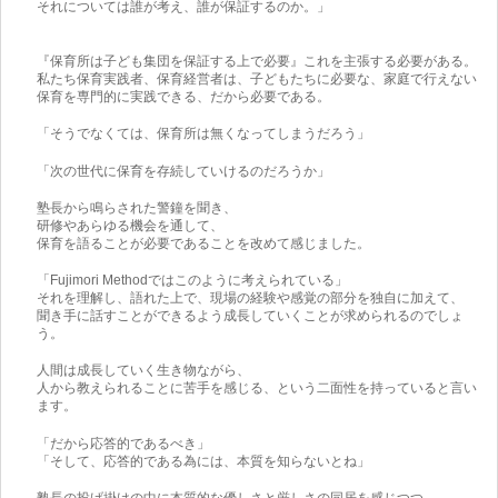
それについては誰が考え、誰が保証するのか。」
『保育所は子ども集団を保証する上で必要』これを主張する必要がある。
私たち保育実践者、保育経営者は、子どもたちに必要な、家庭で行えない
保育を専門的に実践できる、だから必要である。
「そうでなくては、保育所は無くなってしまうだろう」
「次の世代に保育を存続していけるのだろうか」
塾長から鳴らされた警鐘を聞き、
研修やあらゆる機会を通して、
保育を語ることが必要であることを改めて感じました。
「Fujimori Methodではこのように考えられている」
それを理解し、語れた上で、現場の経験や感覚の部分を独自に加えて、
聞き手に話すことができるよう成長していくことが求められるのでしょ
う。
人間は成長していく生き物ながら、
人から教えられることに苦手を感じる、という二面性を持っていると言い
ます。
「だから応答的であるべき」
「そして、応答的である為には、本質を知らないとね」
塾長の投げ掛けの中に本質的な優しさと厳しさの同居を感じつつ、