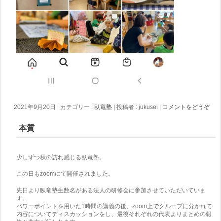
2021年9月20日
|
カテゴリー :
臥竜塾
|
投稿者 : jukusei
|
コメントをどうぞ
本質
少しずつ秋の訪れ感じる臥竜塾。
この日もzoomにて開催されました。
先日より臥竜塾生数名がある法人の研修会に参加させていただいていま
す。
パワーポイントを用いた1時間の講義の後、zoom上でグループに分かれて
内容についてディスカッションをし、最後それぞれの代表よりまとめの報