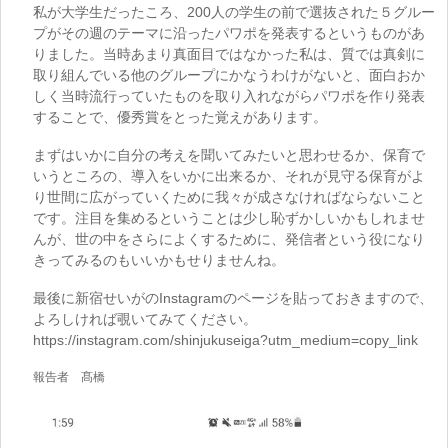
私が大学生だったころ、200人の学生の前で選抜された５グルー
プがその週のテーマに沿ったパワポを発表するというものがあ
りました。当時あまり真面目ではなかった私は、質では真剣に
取り組んでいる他のグループにかなうわけがないと、面白おか
しく当時流行っていたものを取り入れながらパワポを作り発表
することで、優秀賞をとった覚えがあります。
まずはいかに自分の考えを聞いてみたいと思わせるか、保育で
いうところの、導入をいかに出来るか、それが見守る保育がよ
り世間に広がっていくために我々が成さなければならないこと
です。注目を集めるということは少し恥ずかしいかもしれませ
んが、世の中をさらによくするために、発信者という役になり
きってみるのもいいかもせりませんね。
最後に新宿せいがのInstagramのページを貼っておきますので、
よろしければ覗いてみてください。
https://instagram.com/shinjukuseiga?utm_medium=copy_link
報告者 髙橋