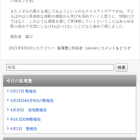
い環境ですね。
またメダルの重さを感じてみようというのもナイスアイデアですね。子ど
もはやはり具体的な体験や感覚から学びを深めていくと思うと、情報だけ
ではなく、このような感覚を通して実体験していくということはあらゆる
取り組みで大切にしなければいけないことだなと改めて感じました。
報告者 森口
2021年9月3日
|
カテゴリー :
臥竜塾
|
投稿者 : jukusei
|
コメントをどうぞ
今日の臥竜塾
5月27日 塾報告
3月26日&4月9日の塾報告
4月30日 現地塾報告
4/16 ZOOM塾報告
4月2日 塾報告