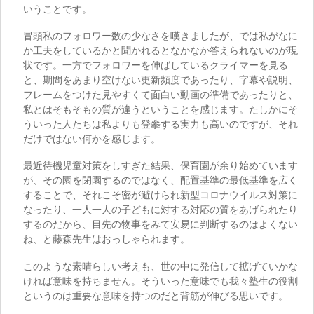
いうことです。
冒頭私のフォロワー数の少なさを嘆きましたが、では私がなに
か工夫をしているかと聞かれるとなかなか答えられないのが現
状です。一方でフォロワーを伸ばしているクライマーを見る
と、期間をあまり空けない更新頻度であったり、字幕や説明、
フレームをつけた見やすくて面白い動画の準備であったりと、
私とはそもそもの質が違うということを感じます。たしかにそ
ういった人たちは私よりも登攀する実力も高いのですが、それ
だけではない何かを感じます。
最近待機児童対策をしすぎた結果、保育園が余り始めています
が、その園を閉園するのではなく、配置基準の最低基準を広く
することで、それこそ密が避けられ新型コロナウイルス対策に
なったり、一人一人の子どもに対する対応の質をあげられたり
するのだから、目先の物事をみて安易に判断するのはよくない
ね、と藤森先生はおっしゃられます。
このような素晴らしい考えも、世の中に発信して拡げていかな
ければ意味を持ちません。そういった意味でも我々塾生の役割
というのは重要な意味を持つのだと背筋が伸びる思いです。