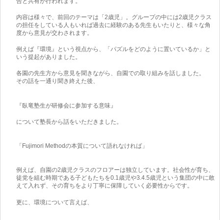
告と共有が行われます。
内容は様々で、前回のテーマは「2歳児」。グループの中には2歳児クラス
の担任をしている人もいれば過去に経験のある先生もいたりと、様々な角
度から意見が交わされます。
例えば『環境』という視点から、「パズルをどのように置いているか」と
いう提起がありました。
各園の先生方から意見を聞きながら、自園での取り組みを話しました。
その話を一通り聞き終えた後、
『臥竜塾生が研修会に参加する意味』
について塾長から話をいただきました。
「Fujimori Methodの本質について語れなければ」
例えば、自園の2歳児クラスのフロアーは独立しています。社会性が育ち、
徒党を組む時期である子どもたちを0.1歳児や3.4.5歳児という集団の中に敢
えて入れず、その育ちをより丁寧に保障していく必要性からです。
更に、環境について言えば、