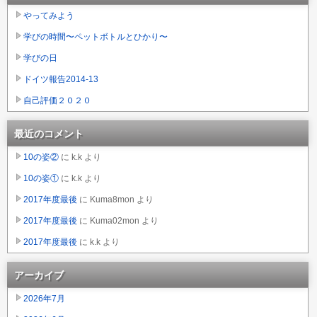
やってみよう
学びの時間〜ペットボトルとひかり〜
学びの日
ドイツ報告2014-13
自己評価２０２０
最近のコメント
10の姿②
に
k.k
より
10の姿①
に
k.k
より
2017年度最後
に
Kuma8mon
より
2017年度最後
に
Kuma02mon
より
2017年度最後
に
k.k
より
アーカイブ
2026年7月