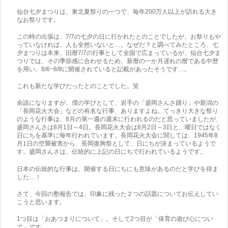
仙台七夕まつりは、東北夏祭りの一つで、毎年200万人以上が訪れる大き
なお祭りです。
この時の出張は、7/7の七夕の日に行かれたとのことでしたが、お祭りもや
っていなければ、人も全然いないと…。なぜだ？と調べてみたところ、七
夕まつりは本来、旧暦7/7の行事として全国で広まっているが、仙台七夕ま
つりでは、その季節感に合わせるため、新暦の一か月遅れの暦である中歴
を用い、8/6~8/8に開催されていると記載があったそうです…。
これも新たな学びだったとのことでした。笑
余談になりますが、僕の学びとして、岩手の「盛岡さんさ踊り」や新潟の
「長岡花火大会」などの有名な行事、ありますよね。てっきり大きな祭り
のような行事は、8月の第一週の週末に行われるのだと思っていましたが、
盛岡さんさは8月1日～4日。長岡花火大会は8月2日～3日と、曜日ではなく
日にちを基準に毎年行われています。長岡花火大会に関しては、1945年8
月1日の空襲被害から、長岡復興祭として、日にちが決まっているようで
す。盛岡さんさは、伝統的に上記の日にちで行われているようです。
日本の伝統的な行事は、開催する日にちにも意味があるのだと学びを得ま
した…！
さて、今回の塾報告では、印象に残った２つの話題についてお伝えしてい
こうと思います。
1つ目は「おあつまりについて」。そして2つ目が「保育の遊び心につい
て」です。