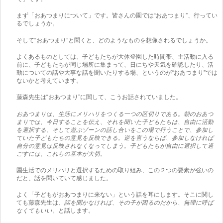
まず「おあつまりについて」です。皆さんの園では“おあつまり”、行ってい
るでしょうか。
そして“おあつまり”と聞くと、どのようなものを想像されるでしょうか。
よくあるものとしては、子どもたちが大体登園した時間帯、主活動に入る
前に、子どもたちが同じ場所に集まって、日にちや天気を確認したり、活
動についての話や大事な話を聞いたりする場、というのが“おあつまり”では
ないかと考えています。
藤森先生は“おあつまり”に関して、こうお話されていました。
おあつまりは、生活にメリハリをつくる一つの区切りである。朝のおあつ
まりでは、今日することを伝え、それを聞いた子どもたちは、自由に活動
を選択する。そして遊ぶゾーンの話し合いをこの場で行うことで、参加し
ていた子どもたちの意見を反映できる。逆を言うならば、参加しなければ
自分の意見は反映されなくなってしまう。子どもたちが自由に選択して過
ごすには、これらの基本が大切。
園生活でのメリハリと選択するための取り組み、この２つの要素が強いの
だと、話を聞いていて感じました。
よく「子どもがおあつまりに来ない」という話を耳にします。そこに関し
ても藤森先生は、
話を聞かなければ、その子が困るのだから、無理に呼ば
なくてもいい。
と話します。