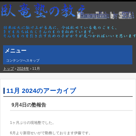
メニュー
コンテンツへスキップ
トップ
›
2024年
›
11月
11月 2024
のアーカイブ
9月4日の塾報告
1ヶ月ぶりの現地塾でした。
6月より新宿せいがで勤務しております伊藤です。