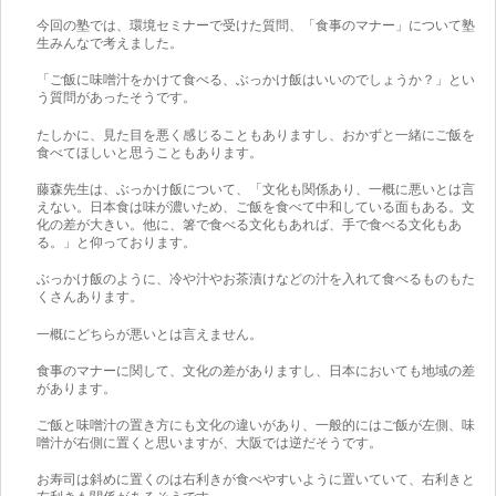
今回の塾では、環境セミナーで受けた質問、「食事のマナー」について塾
生みんなで考えました。
「ご飯に味噌汁をかけて食べる、ぶっかけ飯はいいのでしょうか？」とい
う質問があったそうです。
たしかに、見た目を悪く感じることもありますし、おかずと一緒にご飯を
食べてほしいと思うこともあります。
藤森先生は、ぶっかけ飯について、「文化も関係あり、一概に悪いとは言
えない。日本食は味が濃いため、ご飯を食べて中和している面もある。文
化の差が大きい。他に、箸で食べる文化もあれば、手で食べる文化もあ
る。」と仰っております。
ぶっかけ飯のように、冷や汁やお茶漬けなどの汁を入れて食べるものもた
くさんあります。
一概にどちらが悪いとは言えません。
食事のマナーに関して、文化の差がありますし、日本においても地域の差
があります。
ご飯と味噌汁の置き方にも文化の違いがあり、一般的にはご飯が左側、味
噌汁が右側に置くと思いますが、大阪では逆だそうです。
お寿司は斜めに置くのは右利きが食べやすいように置いていて、右利きと