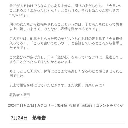
景品があるわけでもなんでもありません。周りの友だちから、「今日いい
ことあるよ！よかったじゃん！」と言われる。それも当たった嬉しさの一
つなのです。
周りの友だちから祝福をされることというのは、子どもたちにとって想像
以上に嬉しいようで、みんないい表情を浮かべるそうです。
この遊びは、配膳をもらった後の子どもたちがお皿の裏を見て「今日模様
入ってる！」「こっち書いてないやー」と会話しているところから着手し
たそうです。
この遊びへの広げ方も、日々「遊び心」をもっていなければ、見逃してし
まうことだったんではないかと思います。
ちょっとした工夫で、保育はどこまでも楽しくなるのだと感じさせられる
回でした。
以上で報告を結ばせていただきます。また次回、お楽しみに！
報告者：廣田
2024年11月27日
|
カテゴリー :
未分類
|
投稿者 : jukusei
|
コメントをどうぞ
7月24日 塾報告