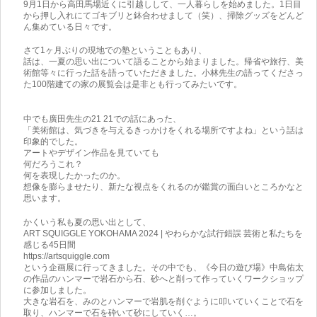
9月1日から高田馬場近くに引越しして、一人暮らしを始めました。1日目
から押し入れにてゴキブリと鉢合わせまして（笑）、掃除グッズをどんど
ん集めている日々です。
さて1ヶ月ぶりの現地での塾ということもあり、
話は、一夏の思い出について語ることから始まりました。帰省や旅行、美
術館等々に行った話を語っていただきました。小林先生の語ってくださっ
た100階建ての家の展覧会は是非とも行ってみたいです。
中でも廣田先生の21 21での話にあった、
「美術館は、気づきを与えるきっかけをくれる場所ですよね」という話は
印象的でした。
アートやデザイン作品を見ていても
何だろうこれ？
何を表現したかったのか。
想像を膨らませたり、新たな視点をくれるのが鑑賞の面白いところかなと
思います。
かくいう私も夏の思い出として、
ART SQUIGGLE YOKOHAMA 2024 | やわらかな試行錯誤 芸術と私たちを
感じる45日間
https://artsquiggle.com
という企画展に行ってきました。その中でも、《今日の遊び場》中島佑太
の作品のハンマーで岩石から石、砂へと削って作っていくワークショップ
に参加しました。
大きな岩石を、みのとハンマーで岩肌を削ぐように叩いていくことで石を
取り、ハンマーで石を砕いて砂にしていく…。