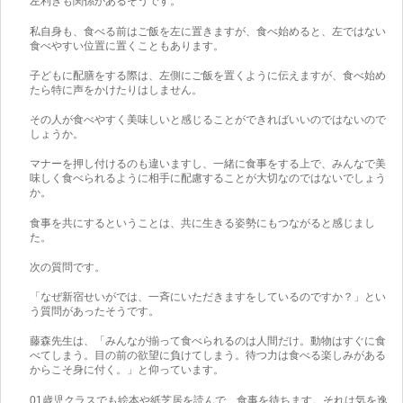
左利きも関係があるそうです。
私自身も、食べる前はご飯を左に置きますが、食べ始めると、左ではない
食べやすい位置に置くこともあります。
子どもに配膳をする際は、左側にご飯を置くように伝えますが、食べ始め
たら特に声をかけたりはしません。
その人が食べやすく美味しいと感じることができればいいのではないので
しょうか。
マナーを押し付けるのも違いますし、一緒に食事をする上で、みんなで美
味しく食べられるように相手に配慮することが大切なのではないでしょう
か。
食事を共にするということは、共に生きる姿勢にもつながると感じまし
た。
次の質問です。
「なぜ新宿せいがでは、一斉にいただきますをしているのですか？」とい
う質問があったそうです。
藤森先生は、「みんなが揃って食べられるのは人間だけ。動物はすぐに食
べてしまう。目の前の欲望に負けてしまう。待つ力は食べる楽しみがある
からこそ身に付く。」と仰っています。
01歳児クラスでも絵本や紙芝居を読んで、食事を待ちます。それは気を逸