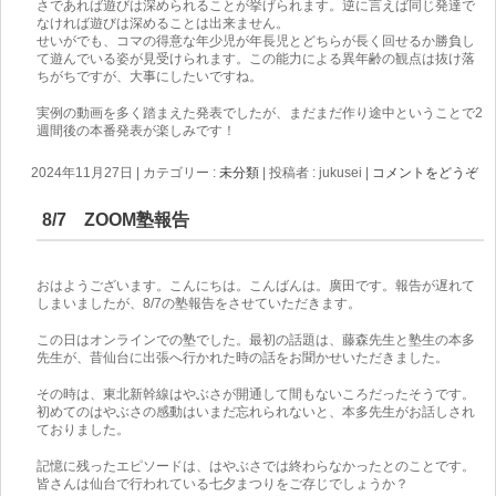
さであれば遊びは深められることが挙げられます。逆に言えば同じ発達で
なければ遊びは深めることは出来ません。
せいがでも、コマの得意な年少児が年長児とどちらが長く回せるか勝負し
て遊んでいる姿が見受けられます。この能力による異年齢の観点は抜け落
ちがちですが、大事にしたいですね。
実例の動画を多く踏まえた発表でしたが、まだまだ作り途中ということで2
週間後の本番発表が楽しみです！
2024年11月27日
|
カテゴリー :
未分類
|
投稿者 : jukusei
|
コメントをどうぞ
8/7 ZOOM塾報告
おはようございます。こんにちは。こんばんは。廣田です。報告が遅れて
しまいましたが、8/7の塾報告をさせていただきます。
この日はオンラインでの塾でした。最初の話題は、藤森先生と塾生の本多
先生が、昔仙台に出張へ行かれた時の話をお聞かせいただきました。
その時は、東北新幹線はやぶさが開通して間もないころだったそうです。
初めてのはやぶさの感動はいまだ忘れられないと、本多先生がお話しされ
ておりました。
記憶に残ったエピソードは、はやぶさでは終わらなかったとのことです。
皆さんは仙台で行われている七夕まつりをご存じでしょうか？