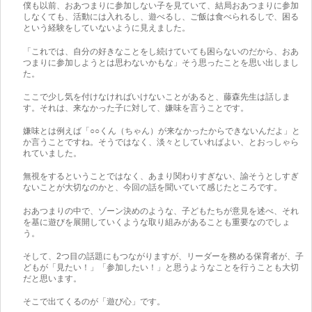
僕も以前、おあつまりに参加しない子を見ていて、結局おあつまりに参加
しなくても、活動には入れるし、遊べるし、ご飯は食べられるしで、困る
という経験をしていないように見えました。
「これでは、自分の好きなことをし続けていても困らないのだから、おあ
つまりに参加しようとは思わないかもな」そう思ったことを思い出しまし
た。
ここで少し気を付けなければいけないことがあると、藤森先生は話しま
す。それは、来なかった子に対して、嫌味を言うことです。
嫌味とは例えば「○○くん（ちゃん）が来なかったからできないんだよ」と
か言うことですね。そうではなく、淡々としていればよい、とおっしゃら
れていました。
無視をするということではなく、あまり関わりすぎない、諭そうとしすぎ
ないことが大切なのかと、今回の話を聞いていて感じたところです。
おあつまりの中で、ゾーン決めのような、子どもたちが意見を述べ、それ
を基に遊びを展開していくような取り組みがあることも重要なのでしょ
う。
そして、2つ目の話題にもつながりますが、リーダーを務める保育者が、子
どもが「見たい！」「参加したい！」と思うようなことを行うことも大切
だと思います。
そこで出てくるのが「遊び心」です。