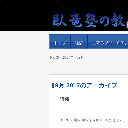
トップ
理念
見守る保育 ＧＴ
トップ
›
2017年
›
09月
9月 2017
のアーカイブ
情緒
9月19日の塾の報告をさせていただきます。