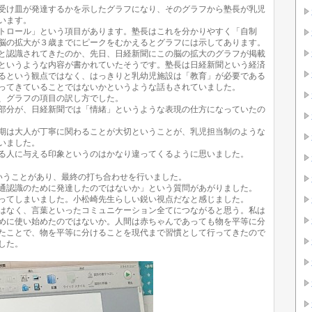
受け皿が発達するかを示したグラフになり、そのグラフから塾長が乳児
います。
トロール」という項目があります。塾長はこれを分かりやすく「自制
脳の拡大が３歳までにピークをむかえるとグラフには示してあります。
と認識されてきたのか、先日、日経新聞にこの脳の拡大のグラフが掲載
というような内容が書かれていたそうです。塾長は日経新聞という経済
るという観点ではなく、はっきりと乳幼児施設は「教育」が必要である
ってきていることではないかというような話もされていました。
、グラフの項目の訳し方でした。
部分が、日経新聞では「情緒」というような表現の仕方になっていたの
期は大人が丁寧に関わることが大切ということが、乳児担当制のような
いました。
る人に与える印象というのはかなり違ってくるように思いました。
いうことがあり、最終の打ち合わせを行いました。
通認識のために発達したのではないか」という質問があがりました。
ってしまいました。小松崎先生らしい鋭い視点だなと感じました。
はなく、言葉といったコミュニケーション全てにつながると思う。私は
めに使い始めたのではないか。人間は赤ちゃんであっても物を平等に分
たことで、物を平等に分けることを現代まで習慣として行ってきたので
した。