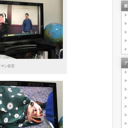
最
ア
ンマン狂言