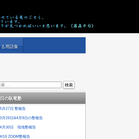
ける用語集
日の臥竜塾
5月27日 塾報告
3月26日&4月9日の塾報告
4月30日 現地塾報告
4/16 ZOOM塾報告