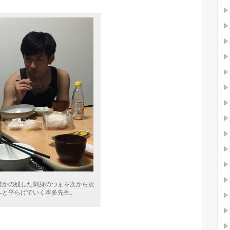
誰かの残した刺身のつまを次から次
へと平らげていく本多先生。