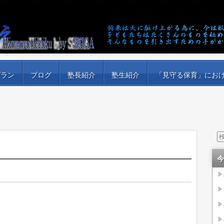
プラン
ブログ
塾長紹介
塾生紹介
「見守る保育」にお
今