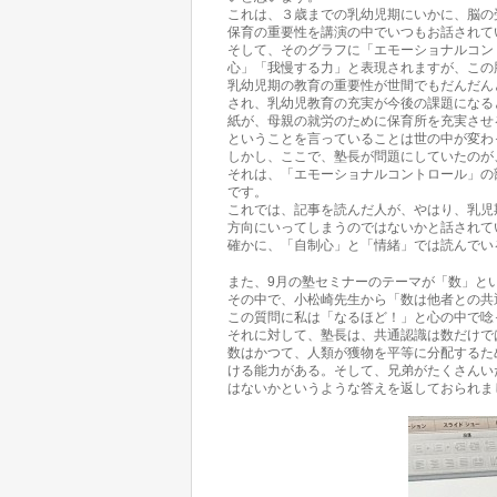
これは、３歳までの乳幼児期にいかに、脳の
保育の重要性を講演の中でいつもお話されて
そして、そのグラフに「エモーショナルコン
心」「我慢する力」と表現されますが、この
乳幼児期の教育の重要性が世間でもだんだん
され、乳幼児教育の充実が今後の課題になる
紙が、母親の就労のために保育所を充実させ
ということを言っていることは世の中が変わ
しかし、ここで、塾長が問題にしていたのが
それは、「エモーショナルコントロール」の
です。
これでは、記事を読んだ人が、やはり、乳児
方向にいってしまうのではないかと話されて
確かに、「自制心」と「情緒」では読んでい
また、9月の塾セミナーのテーマが「数」と
その中で、小松崎先生から「数は他者との共
この質問に私は「なるほど！」と心の中で唸
それに対して、塾長は、共通認識は数だけで
数はかつて、人類が獲物を平等に分配するた
ける能力がある。そして、兄弟がたくさんい
はないかというような答えを返しておられま