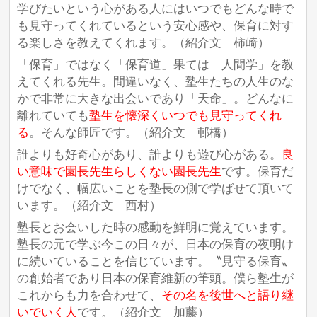
学びたいという心がある人にはいつでもどんな時で
も見守ってくれているという安心感や、保育に対す
る楽しさを教えてくれます。（紹介文 柿崎）
「保育」ではなく「保育道」果ては「人間学」を教
えてくれる先生。間違いなく、塾生たちの人生のな
かで非常に大きな出会いであり「天命」。どんなに
離れていても
塾生を懐深くいつでも見守ってくれ
る
。そんな師匠です。（紹介文 邨橋）
誰よりも好奇心があり、誰よりも遊び心がある。
良
い意味で園長先生らしくない園長先生
です。保育だ
けでなく、幅広いことを塾長の側で学ばせて頂いて
います。（紹介文 西村）
塾長とお会いした時の感動を鮮明に覚えています。
塾長の元で学ぶ今この日々が、日本の保育の夜明け
に続いていることを信じています。〝見守る保育〟
の創始者であり日本の保育維新の筆頭。僕ら塾生が
これからも力を合わせて、
その名を後世へと語り継
いでいく人
です。（紹介文 加藤）