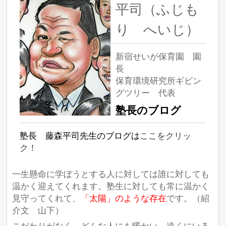
平司（ふじも
り へいじ）
新宿せいが保育園 園
長
保育環境研究所ギビン
グツリー 代表
塾長のブログ
塾長 藤森平司先生のブログは
ここをクリッ
ク！
一生懸命に学ぼうとする人に対しては誰に対しても
温かく迎えてくれます。塾生に対しても常に温かく
見守ってくれて、
「太陽」のような存在
です。（紹
介文 山下）