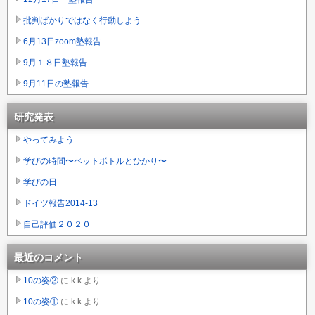
批判ばかりではなく行動しよう
6月13日zoom塾報告
9月１８日塾報告
9月11日の塾報告
研究発表
やってみよう
学びの時間〜ペットボトルとひかり〜
学びの日
ドイツ報告2014-13
自己評価２０２０
最近のコメント
10の姿②
に
k.k
より
10の姿①
に
k.k
より