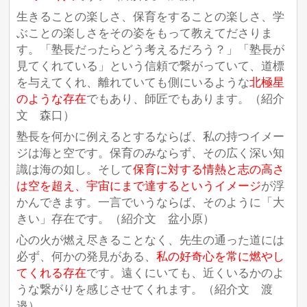
生きることの楽しさ、保育をすることの楽しさ、学
ぶことの楽しさをその姿をもって教えてださりま
す。「塾長だったらどう考えるだろう？」「塾長が
見てくれている」という信頼で繋がっていて、道標
を与えてくれ、離れていても側にいるような
北極星
のような存在
でもあり、師匠でもあります。（紹介
文 森口）
塾長を何かに例えるとするならば、私の持つイメー
ジは海と空です。保育のみならず、その広く深い知
識は海の如し。そして
保育に対する情熱と志の高さ
は空を超え、宇宙にまで達するというイメージ
が浮
かんできます。一言でいうならば、そのように「大
きい」存在です。（紹介文 盆小原）
心の火が燃え尽きることなく、先生の通った道には
必ず、何かの発見がある、
私の好奇心を常に燃やし
てくれる存在
です。遠くにいても、近くいるかのよ
うな繋がりを感じさせてくれます。（紹介文 渡
邉）