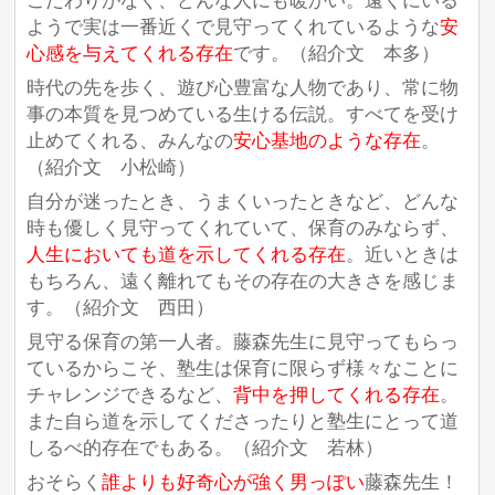
こだわりがなく、どんな人にも暖かい。遠くにいる
ようで実は一番近くで見守ってくれているような
安
心感を与えてくれる存在
です。（紹介文 本多）
時代の先を歩く、遊び心豊富な人物であり、常に物
事の本質を見つめている生ける伝説。すべてを受け
止めてくれる、みんなの
安心基地のような存在
。
（紹介文 小松崎）
自分が迷ったとき、うまくいったときなど、どんな
時も優しく見守ってくれていて、保育のみならず、
人生においても道を示してくれる存在
。近いときは
もちろん、遠く離れてもその存在の大きさを感じま
す。（紹介文 西田）
見守る保育の第一人者。藤森先生に見守ってもらっ
ているからこそ、塾生は保育に限らず様々なことに
チャレンジできるなど、
背中を押してくれる存在
。
また自ら道を示してくださったりと塾生にとって道
しるべ的存在でもある。（紹介文 若林）
おそらく
誰よりも好奇心が強く男っぽい
藤森先生！