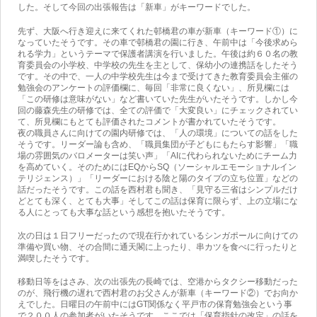
した。そして今回の出張報告は「新車」がキーワードでした。
先ず、大阪へ行き迎えに来てくれた邨橋君の車が新車（キーワード①）に
なっていたそうです。その車で邨橋君の園に行き、午前中は「今後求めら
れる学力」というテーマで保護者講演を行いました。午後は約６０名の教
育委員会の小学校、中学校の先生を主として、保幼小の連携話をしたそう
です。その中で、一人の中学校先生は今まで受けてきた教育委員会主催の
勉強会のアンケートの評価欄に、毎回「非常に良くない」、所見欄には
「この研修は意味がない」など書いていた先生がいたそうです。しかし今
回の藤森先生の研修では、全ての評価で「大変良い」にチェックされてい
て、所見欄にもとても評価されたコメントが書かれていたそうです。
夜の職員さんに向けての園内研修では、「人の環境」についての話をした
そうです。リーダー論も含め、「職員集団が子どもにもたらす影響」「職
場の雰囲気のバロメーターは笑い声」「AIに代わられないためにチーム力
を高めていく。そのためにはEQからSQ（ソーシャルエモーショナルイン
テリジェンス）」「リーダーにおける陰と陽のタイプの立ち位置」などの
話だったそうです。この話を西村君も聞き、「見守る三省はシンプルだけ
どとても深く、とても大事」そしてこの話は保育に限らず、上の立場にな
る人にとっても大事な話という感想を抱いたそうです。
次の日は１日フリーだったので現在行かれているシンガポールに向けての
準備や買い物、その合間に通天閣に上ったり、串カツを食べに行ったりと
満喫したそうです。
移動日等をはさみ、次の出張先の長崎では、空港からタクシー移動だった
のが、飛行機の遅れで西村君のお父さんが新車（キーワード②）でお向か
えでした。日曜日の午前中にはGT関係なく平戸市の保育勉強会という事
で２００人の参加者がいたそうです。ここでは「保育指針の改定」の話を