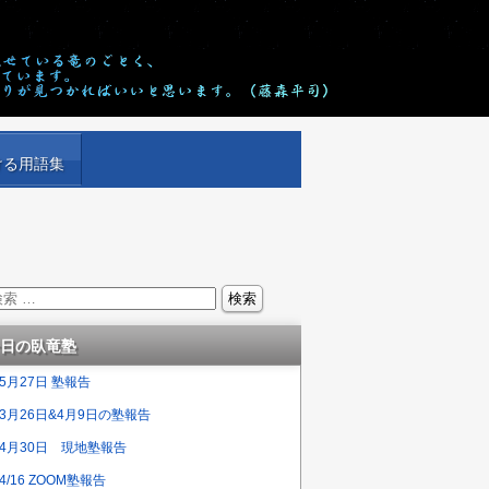
ける用語集
日の臥竜塾
5月27日 塾報告
3月26日&4月9日の塾報告
4月30日 現地塾報告
4/16 ZOOM塾報告