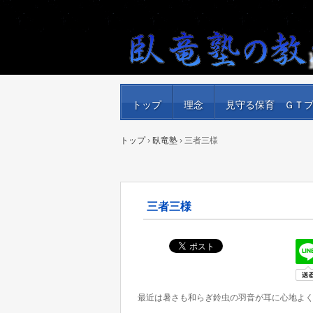
トップ
理念
見守る保育 ＧＴ
トップ
›
臥竜塾
›
三者三様
三者三様
最近は暑さも和らぎ鈴虫の羽音が耳に心地よ